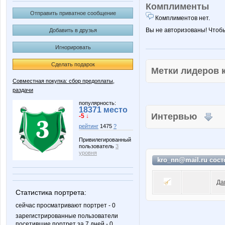
Комплименты
Отправить приватное сообщение
Комплиментов нет.
Вы не авторизованы! Чтоб
Добавить в друзья
Игнорировать
Сделать подарок
Метки лидеров
Совместная покупка: сбор предоплаты,
раздачи
популярность:
18371 место
Интервью
-5 ↓
рейтинг
1475
?
Привилегированный
пользователь
3
уровня
kro_nn@mail.ru сост
Да
Статистика портрета:
сейчас просматривают портрет - 0
зарегистрированные пользователи
посетившие портрет за 7 дней - 0